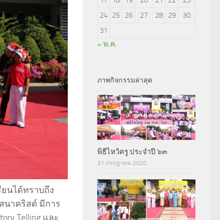
24
25
26
27
28
29
30
31
« พ.ค.
ภาพกิจกรรมล่าสุด
พิธีไหว้ครู ประจำปี ๖๓
31 กรกฎาคม 2020
เรียนได้ทราบถึง
สนาคริสต์ มีการ
ory Telling และ