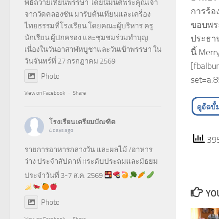
พิธีถวายเทียนพรรษา โดยนิมนต์พระคุณเจ้า
การร้อ
จากวัดคลองชัน มารับต้นเทียนและเครื่อง
ขอบพระค
ไทยธรรมที่โรงเรียน โดยคณะผู้บริหาร ครู
นักเรียน ผู้ปกครอง และชุมชมร่วมทำบุญ
ประธาน
เนื่องในวันอาสาฬหบูชาและวันเข้าพรรษา ใน
นี้ Mer
วันจันทร์ที่ 27 กรกฎาคม 2569
[fbalbu
Photo
set=a.
View on Facebook
·
Share
โรงเรียนเตรียมบัณฑิต
4 days ago
395
รายการอาหารกลางวัน และผลไม้ /อาหาร
ว่าง ประจำสัปดาห์
#ระดับประถมและมัธยม
ประจำวันที่ 3-7 ส.ค. 2569
YOU
Photo