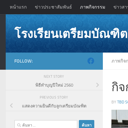
หน้าแรก
ข่าวประชาสัมพันธ์
ภาพกิจกรรม
ข่าวสา
Skip to content
โรงเรียนเตรียมบัณฑิต
FOLLOW:
ภาพกิจ
NEXT STORY
กิ
พิธีทำบุญปีใหม่ 2560
PREVIOUS STORY
BY
TBD 
แสดงความยินดีกับลูกเตรียมบัณฑิต
ค้นหา