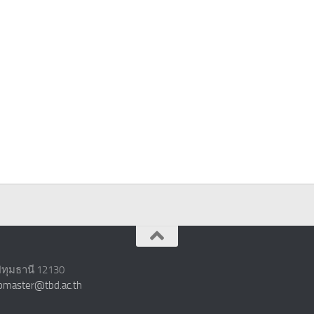
ปทุมธานี 12130
master@tbd.ac.th