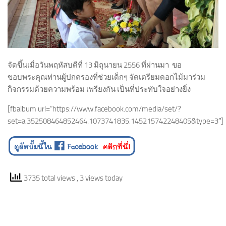
จัดขึ้นเมื่อวันพฤหัสบดีที่ 13 มิถุนายน 2556 ที่ผ่านมา ขอ
ขอบพระคุณท่านผู้ปกครองที่ช่วยเด็กๆ จัดเตรียมดอกไม้มาร่วม
กิจกรรมด้วยความพร้อม เพรียงกัน เป็นที่ประทับใจอย่างยิ่ง
[fbalbum url=”https://www.facebook.com/media/set/?
set=a.352508464852464.1073741835.145215742248405&type=3″]
3735 total views
, 3 views today