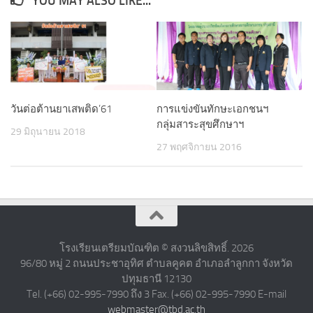
YOU MAY ALSO LIKE...
วันต่อต้านยาเสพติด’61
การแข่งขันทักษะเอกชนฯ
กลุ่มสาระสุขศึกษาฯ
29 มิถุนายน 2018
27 พฤศจิกายน 2016
โรงเรียนเตรียมบัณฑิต © สงวนลิขสิทธิ์. 2026
96/80 หมู่ 2 ถนนประชาอุทิศ ตำบลคูคต อำเภอลำลูกกา จังหวัด
ปทุมธานี 12130
Tel. (+66) 02-995-7990 ถึง 3 Fax. (+66) 02-995-7990 E-mail
webmaster@tbd.ac.th