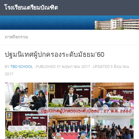
โรงเรียนเตรียมบัณฑิต
Skip to content
ภาพกิจกรรม
ปฐมนิเทศผู้ปกครองระดับมัธยม’60
BY
TBD SCHOOL
· PUBLISHED
31 พฤษภาคม 2017
· UPDATED
5 มิถุนายน
2017