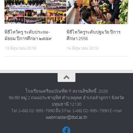
พิธีไหว้ครู ระดับประถม-
พิธีไหว้ครูระดับปฐมวัย ปีการ
มัธยม ปีการศึกษา ๒๕๕๙
ศึกษา 2556
13 มิถุนายน 2016
14 มิถุนายน 2013
โรงเรียนเตรียมบัณฑิต © สงวนลิขสิทธิ์. 2026
96/80 หมู่ 2 ถนนประชาอุทิศ ตำบลคูคต อำเภอลำลูกกา จังหวัด
ปทุมธานี 12130
Tel. (+66) 02-995-7990 ถึง 3 Fax. (+66) 02-995-7990 E-mail
webmaster@tbd.ac.th