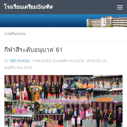
โรงเรียนเตรียมบัณฑิต
Skip to content
ภาพกิจกรรม
กีฬาสีระดับอนุบาล’ 61
BY
TBD SCHOOL
· PUBLISHED
19 พฤศจิกายน 2018
· UPDATED
25
พฤศจิกายน 2018