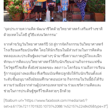
“จุดประกายความคิด พัฒนาชีวิตด้วยวิทยาศาสตร์ เสริมสร้างชาติ
ด้วยเทคโนโลยี สู่วิธีแห่งนวัตกรรม”
จากคำขวัญวันวิทยาศาสตร์ปี 58 สู่การจัดกิจกรรมวันวิทยาศาสตร์
โรงเรียนเตรียมบัณฑิต โดยให้นักเรียนในมีส่วนร่วมในการคิดค้น
ทดลองและประดิษฐ์ผลงานต่างๆ นำมาซึ่งความภาคภูมิใจและฝึก
ทักษะการคิดแบบวิทยาศาสตร์ให้กับนักเรียน ผ่านกิจกรรมแฟชั่น
โชว์ชุดรีไซเคิล ทั้งยังช่วยลดขยะ ลดภาวะโลกร้อน รวมถึงการเรียน
รู้การอยู่อย่างพอเพียง ที่เตรียมบัณฑิตปลูกฝังให้กับนักเรียนตั้งแต่
ระดับชั้นอนุบาลถึงมัธยมศึกษาตอนปลาย กิจกรรมในวันนี้ยังได้รับ
ความร่วมมือจากท่านผู้ปกครองหลายท่าน ร่วมแชร์ความคิดและ
ช่วยในการประดิษฐ์ชุดรีไซเคิลสวยๆ อีกด้วย
[fbalbum url=”https://www.facebook.com/media/set/?
set=a.617347211701920.1073742088.145215742248405&type=3″]