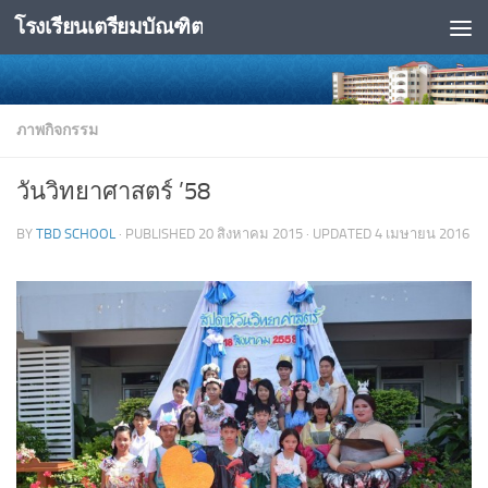
โรงเรียนเตรียมบัณฑิต
Skip to content
ภาพกิจกรรม
วันวิทยาศาสตร์ ’58
BY
TBD SCHOOL
· PUBLISHED
20 สิงหาคม 2015
· UPDATED
4 เมษายน 2016