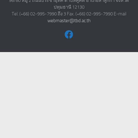
96/80 หมู่ 2 ถนนประชาอุทิศ ตำบลคูคต อำเภอลำลูกกา จังหวัด
ปทุมธานี 12130
Tel. (+66) 02-995-7990 ถึง 3 Fax. (+66) 02-995-7990 E-mail
webmaster@tbd.ac.th