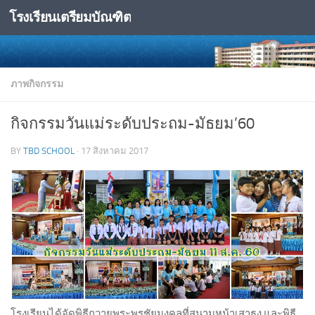
โรงเรียนเตรียมบัณฑิต
Skip to content
ภาพกิจกรรม
กิจกรรมวันแม่ระดับประถม-มัธยม’60
BY
TBD SCHOOL
·
17 สิงหาคม 2017
โรงเรียนได้จัดพิธีถวายพระพรชัยมงคลที่สนามหน้าเสาธง และพิธี